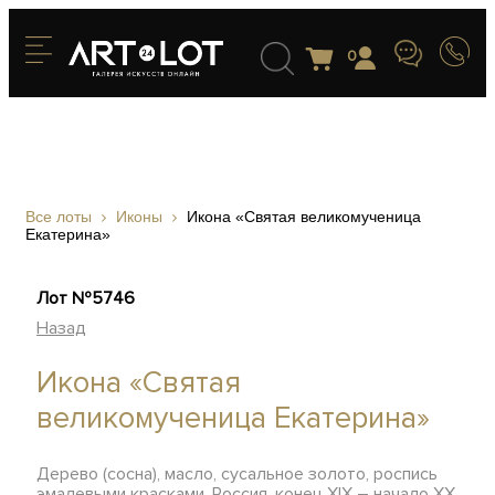
0
Все лоты
Иконы
Икона «Святая великомученица
Екатерина»
Лот №5746
Назад
Икона «Святая
великомученица Екатерина»
Дерево (сосна), масло, сусальное золото, роспись
эмалевыми красками, Россия, конец XIX – начало XX