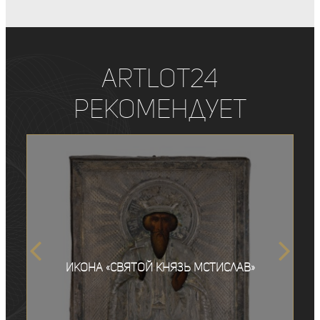
ArtLot24
рекомендует
Икона «Святой князь Мстислав»