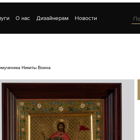
луги
О нас
Дизайнерам
Новости
омученика Никиты Воина