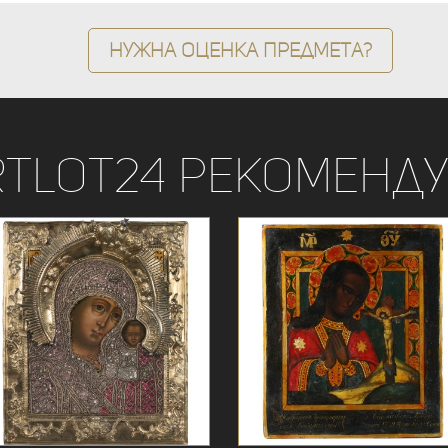
Нужна оценка предмета?
rtLot24 рекоменду