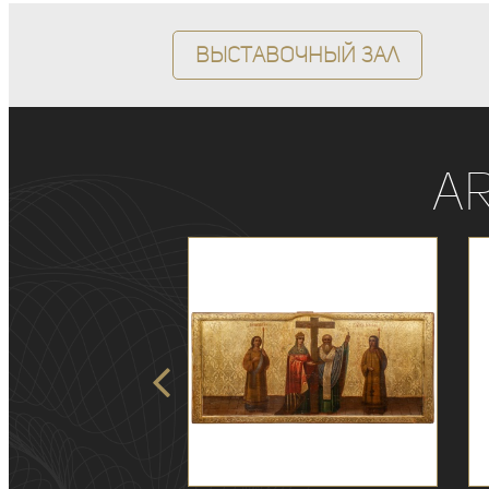
Выставочный зал
A