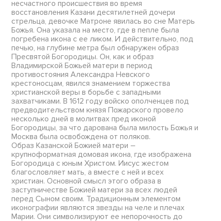
несчастного происшествия во время
восстановления Казани десятилетней дочери
стрельца, девочке Матроне явилась во сне Матерь
Божья. Она указала на место, где в пепле была
погребена икона с ее ликом. И действительно, под
печью, на глубине метра был обнаружен образ
Пресвятой Богородицы. Он, как и образ
Владимирской Божьей матери в период
противостояния Александра Невского
крестоносцам, явился знамением торжества
христианской веры в борьбе с западными
захватчиками. В 1612 году войско ополченцев под
предводительством князя Пожарского провело
несколько дней в молитвах пред иконой
Богородицы, за что дарована была милость Божья и
Москва была освобождена от поляков.
Образ Казанской Божией матери –
крупноформатная домовая икона, где изображена
Богородица с юным Христом. Иисус жестом
благословляет мать, а вместе с ней и всех
христиан. Основной смысл этого образа в
заступничестве Божией матери за всех людей
перед Сыном своим. Традиционным элементом
иконографии являются звезды на челе и плечах
Марии. Они символизируют ее непорочность до