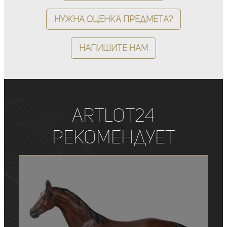
Нужна оценка предмета?
Напишите нам
ArtLot24
рекомендует