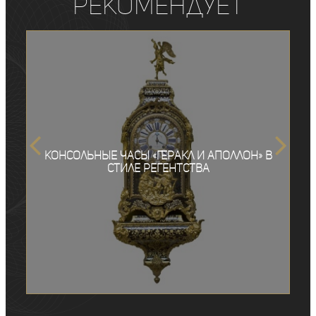
рекомендует
Консольные часы «Геракл и Аполлон» в
стиле Регентства