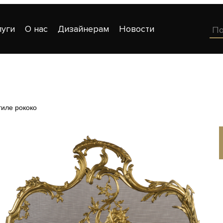
луги
О нас
Дизайнерам
Новости
тиле рококо