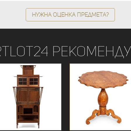
Нужна оценка предмета?
rtLot24 рекоменду