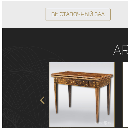
Выставочный зал
A