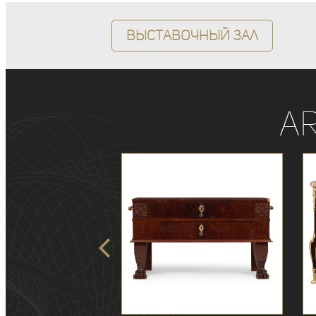
Выставочный зал
A