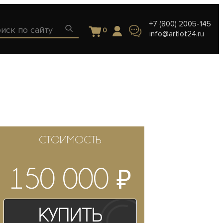
+7 (800) 2005-145
0
info@artlot24.ru
СТОИМОСТЬ
₽
150 000
Купить