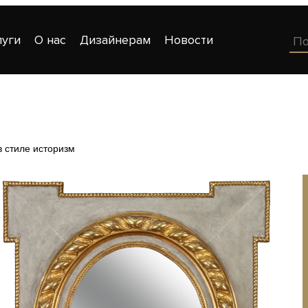
луги
О нас
Дизайнерам
Новости
в стиле историзм