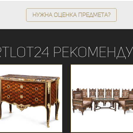
Нужна оценка предмета?
rtLot24 рекоменду