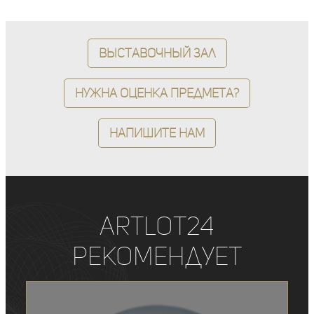
Выставочный зал
Нужна оценка предмета?
Напишите нам
ArtLot24
рекомендует