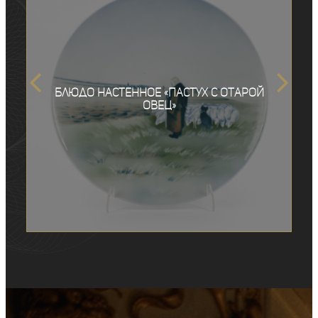
Блюдо настенное «Пастух с отарой
овец»