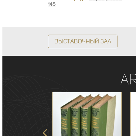
145
Выставочный зал
A