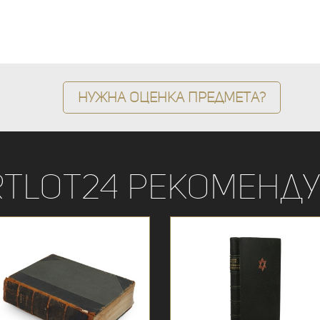
Нужна оценка предмета?
rtLot24 рекоменду