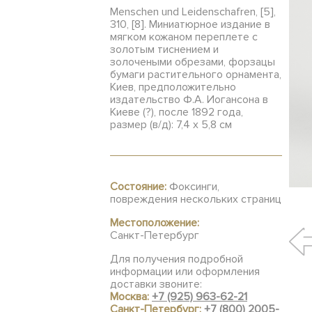
Menschen und Leidenschafren, [5],
310, [8]. Миниатюрное издание в
мягком кожаном переплете с
золотым тиснением и
золочеными обрезами, форзацы
бумаги растительного орнамента,
Киев, предположительно
издательство Ф.А. Иогансона в
Киеве (?), после 1892 года,
размер (в/д): 7,4 х 5,8 см
Состояние:
Фоксинги,
повреждения нескольких страниц
Местоположение:
Санкт-Петербург
Для получения подробной
информации или оформления
доставки звоните:
Москва:
+7 (925) 963-62-21
Санкт-Петербург:
+7 (800) 2005-