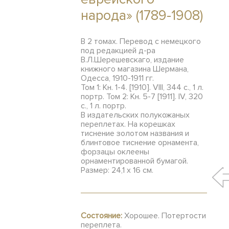
народа» (1789-1908)
В 2 томах. Перевод с немецкого
под редакцией д-ра
В.Л.Шерешевскаго, издание
книжного магазина Шермана,
Одесса, 1910-1911 гг.
Том 1: Кн. 1-4. [1910]. VIII, 344 с., 1 л.
портр. Том 2: Кн. 5-7 [1911]. IV, 320
с., 1 л. портр.
В издательских полукожаных
переплетах. На корешках
тиснение золотом названия и
блинтовое тиснение орнамента,
форзацы оклеены
орнаментированной бумагой.
Размер: 24,1 х 16 см.
Состояние:
Хорошее. Потертости
переплета.