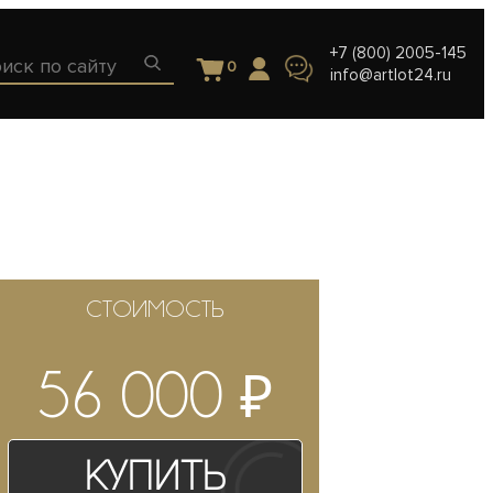
+7 (800) 2005-145
0
info@artlot24.ru
СТОИМОСТЬ
₽
56 000
Купить