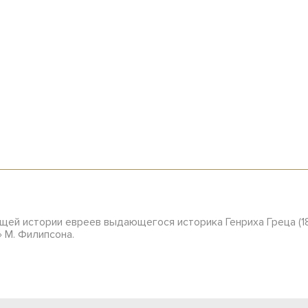
ей истории евреев выдающегося историка Генриха Греца (181
 М. Филипсона.