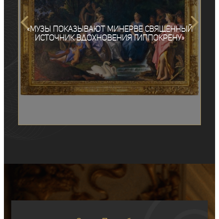
«Музы показывают Минерве священный
источник вдохновения Гиппокрену»