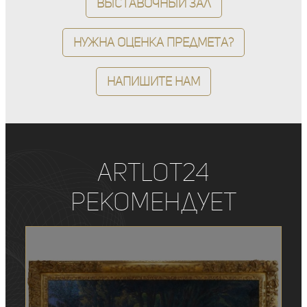
Выставочный зал
Нужна оценка предмета?
Напишите нам
ArtLot24
рекомендует