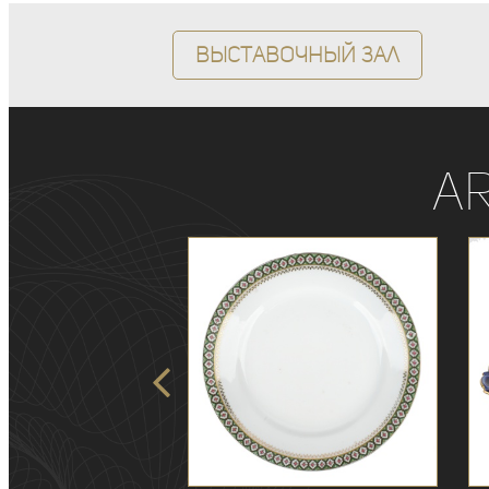
Выставочный зал
A