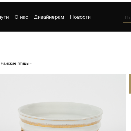
луги
О нас
Дизайнерам
Новости
«Райские птицы»