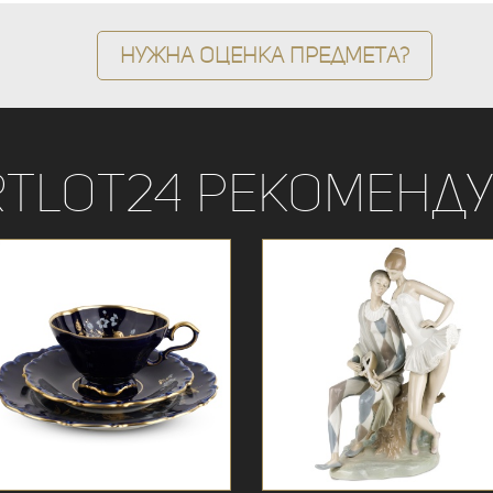
Нужна оценка предмета?
rtLot24 рекоменду