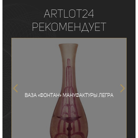
ArtLot24
рекомендует
Ваза «Фонтан» мануфактуры Легра