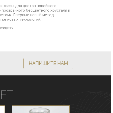
ли «вазы для цветов новейшего
 прозрачного бесцветного хрусталя и
ветом». Впервые новый метод
тке новых технологий.
екциях.
Напишите нам
ет