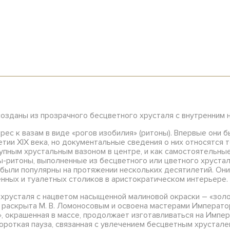
созданы из прозрачного бесцветного хрусталя с внутренним 
рес к вазам в виде «рогов изобилия» (ритоны). Впервые они
ии XIX века, но документальные сведения о них относятся т
рупным хрустальным вазоном в центре, и как самостоятельны
ритоны, выполненные из бесцветного или цветного хрустал
были популярны на протяжении нескольких десятилетий. Они
нных и туалетных столиков в аристократическом интерьере.
 хрусталя с нацветом насыщенной малиновой окраски – «золо
 раскрыта М. В. Ломоносовым и освоена мастерами Императо
я», окрашенная в массе, продолжает изготавливаться на Импе
короткая пауза, связанная с увлечением бесцветным хрустале