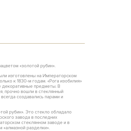
нацветом «золотой рубин».
 были изготовлены на Императорском
олько к 1830-м годам. «Рога изобилия»
е декоративные предметы. В
я, прочно вошли в стеклянный
 всегда создавались парами и
той рубин». Это стекло обладало
рского завода в последних
раторском стеклянном заводе и в
м «алмазной разделки».