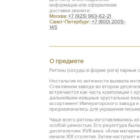
информации или оформления
доставки звоните:
Москва:
+7 (925) 963-62-21
Санкт-Петербург:
+7 (800) 2005-
145
О предмете
Ритоны (сосуды в форме рога) парные 
Ностальгия по античности вызвала инте
Стеклянном заводе во втором десятилет
встречаются как часть композиции с к
дальнейшем изящные хрустальные вазы-
ассортимент Императорского завода и 
предназначались для украшения письме
Чаще всего ритоны изготавливались из
особой ценностью. Его рецептура была
десятилетиях XVIII века. «Алая матери
начале XIX столетия. Затем наступает 