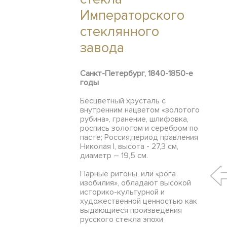
Императорского
стеклянного
завода
Санкт-Петербург, 1840-1850-е
годы
Бесцветный хрусталь с
внутренним нацветом «золотого
рубина», гранение, шлифовка,
роспись золотом и серебром по
пасте; Россия,период правления
Николая I, высота - 27,3 см,
диаметр – 19,5 см.
Парные ритоны, или «рога
изобилия», обладают высокой
историко-культурной и
художественной ценностью как
выдающиеся произведения
русского стекла эпохи