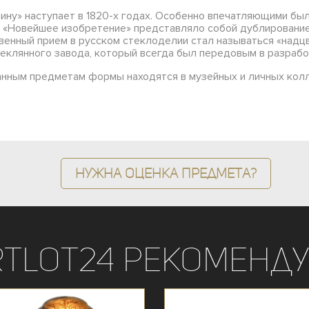
ину» наступает в 1820-х годах. Особенно впечатляющими бы
. «Новейшее изобретение» представляло собой дублирование
твенный прием в русском стеклоделии стал называться «надц
клянного завода, который всегда был передовым в разрабо
анным предметам формы находятся в музейных и личных колл
Нужна оценка предмета?
rtLot24 рекоменду