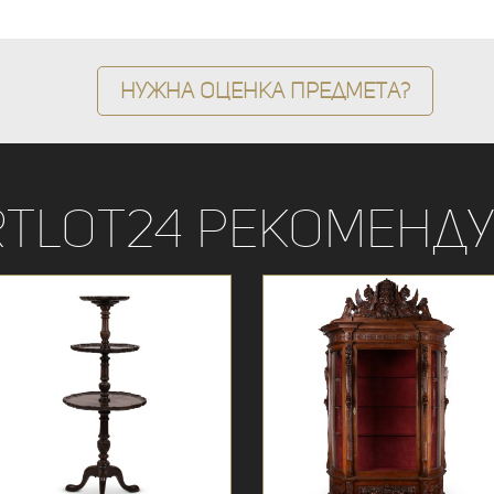
Нужна оценка предмета?
rtLot24 рекоменду