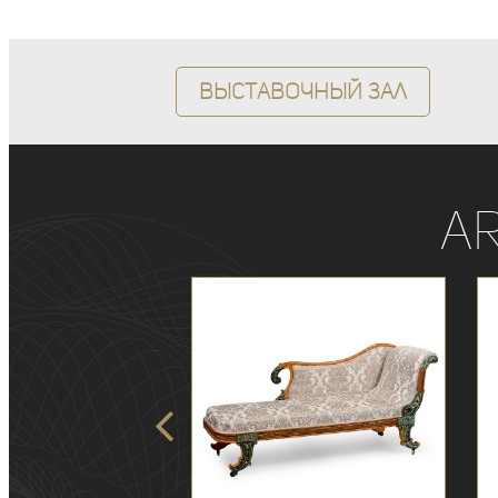
Выставочный зал
A