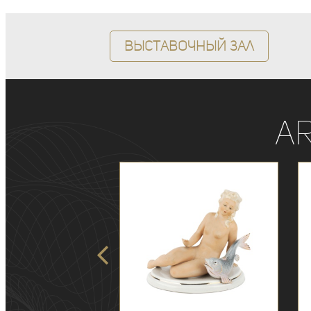
Выставочный зал
A