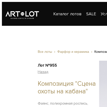
Каталог лотов
SALE
Ус
Публикации
Контакты
Все лоты
Фарфор и керамика
Компози
Лот №955
Назад
Композиция "Сцена
охоты на кабана"
Фаянс, полихромная роспись,