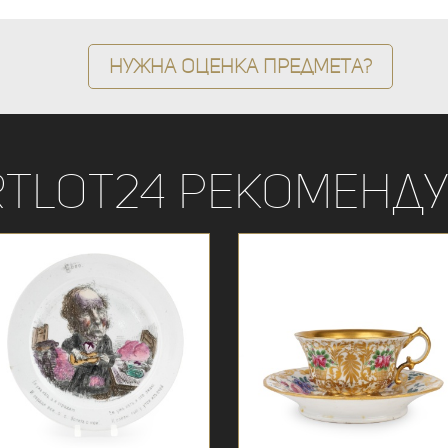
Нужна оценка предмета?
rtLot24 рекоменду