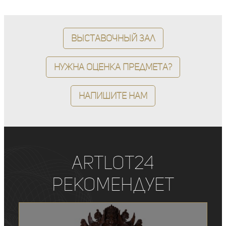
Выставочный зал
Нужна оценка предмета?
Напишите нам
ArtLot24
рекомендует