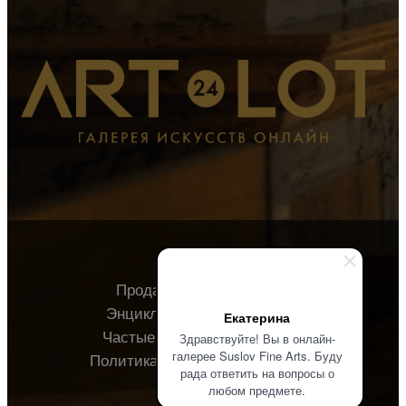
Продавцу
Покупателю
Энциклопедия
О галерее
Екатерина
Частые вопросы
Контакты
Здравствуйте! Вы в онлайн-
галерее Suslov Fine Arts. Буду
Политика конфиденциальности
рада ответить на вопросы о
любом предмете.