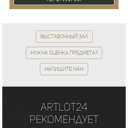
Выставочный зал
Нужна оценка предмета?
Напишите нам
ArtLot24
рекомендует