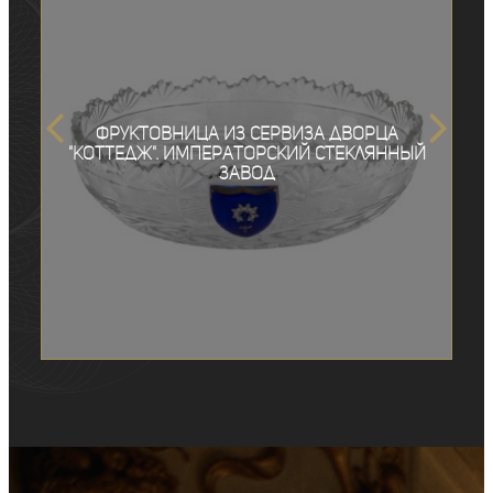
Фруктовница из сервиза дворца
"Коттедж". Императорский стеклянный
завод