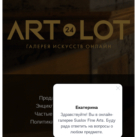
Продавцу
Покупателю
Энциклопедия
О галерее
Екатерина
Частые вопросы
Контакты
Здравствуйте! Вы в онлайн-
галерее Suslov Fine Arts. Буду
Политика конфиденциальности
рада ответить на вопросы о
любом предмете.