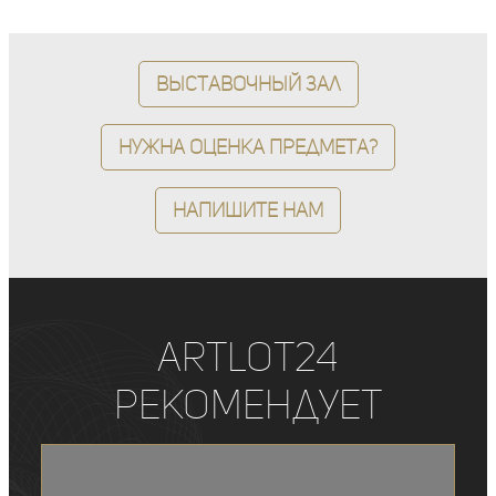
Выставочный зал
Нужна оценка предмета?
Напишите нам
ArtLot24
рекомендует