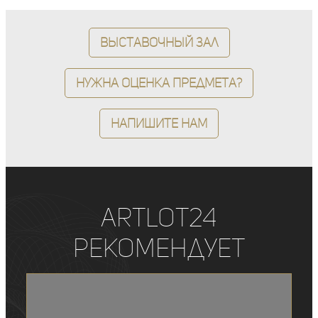
Выставочный зал
Нужна оценка предмета?
Напишите нам
ArtLot24
рекомендует