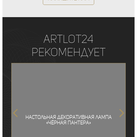
ArtLot24
рекомендует
Настольная декоративная лампа
«Чёрная пантера»