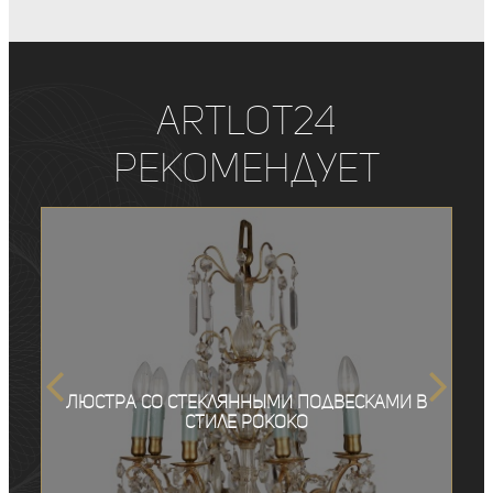
ArtLot24
рекомендует
Люстра со стеклянными подвесками в
стиле рококо