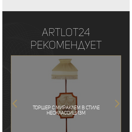
ArtLot24
рекомендует
Торшер с мираклем в стиле
неоклассицизм