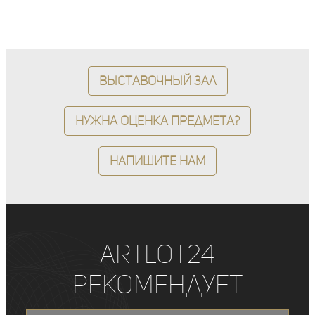
Выставочный зал
Нужна оценка предмета?
Напишите нам
ArtLot24
рекомендует