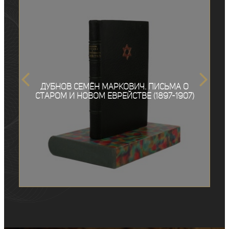
Дубнов Семён Маркович. Письма о
старом и новом еврействе (1897-1907)