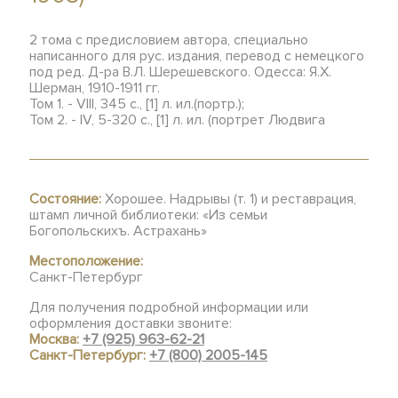
2 тома с предисловием автора, специально
написанного для рус. издания, перевод с немецкого
под ред. Д-ра В.Л. Шерешевского. Одесса: Я.Х.
Шерман, 1910-1911 гг.
Том 1. - VIII, 345 с., [1] л. ил.(портр.);
Том 2. - IV, 5-320 с., [1] л. ил. (портрет Людвига
Состояние:
Хорошее. Надрывы (т. 1) и реставрация,
штамп личной библиотеки: «Из семьи
Богопольскихъ. Астрахань»
Местоположение:
Санкт-Петербург
Для получения подробной информации или
оформления доставки звоните:
Москва:
+7 (925) 963-62-21
Санкт-Петербург:
+7 (800) 2005-145