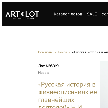
Каталог лотов
SALE
Ус
Публикации
Контакты
Все лоты
Книги
«Русская история в ж
Лот №6919
Назад
«Русская история в
жизнеописаниях ее
главнейших
деятелей» Н.И.