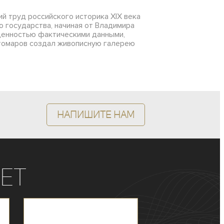
й труд российского историка XIX века
 государства, начиная от Владимира
ыщенностью фактическими данными,
стомаров создал живописную галерею
Напишите нам
ет