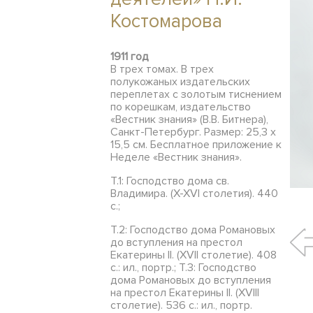
Костомарова
1911 год
В трех томах. В трех
полукожаных издательских
переплетах с золотым тиснением
по корешкам, издательство
«Вестник знания» (В.В. Битнера),
Санкт-Петербург. Размер: 25,3 х
15,5 см. Бесплатное приложение к
Неделе «Вестник знания».
Т.1: Господство дома св.
Владимира. (X-XVI столетия). 440
с.;
Т.2: Господство дома Романовых
до вступления на престол
Екатерины II. (XVII столетие). 408
с.: ил., портр.; Т.3: Господство
дома Романовых до вступления
на престол Екатерины II. (XVIII
столетие). 536 с.: ил., портр.