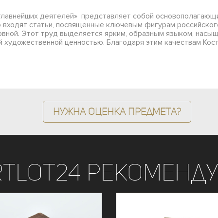
 главнейших деятелей» представляет собой основополагающи
о входят статьи, посвященные ключевым фигурам российского
овной. Этот труд выделяется ярким, образным языком, нас
ой художественной ценностью. Благодаря этим качествам Ко
Нужна оценка предмета?
rtLot24 рекоменду