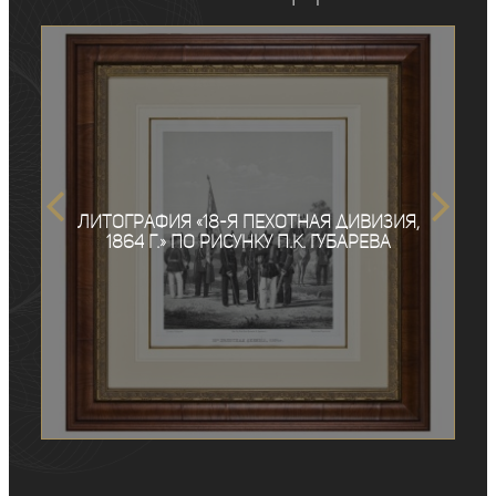
Литография «18-я Пехотная дивизия,
1864 г.» по рисунку П.К. Губарева