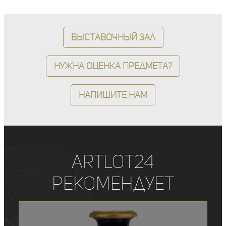
Выставочный зал
Нужна оценка предмета?
Напишите нам
ArtLot24
рекомендует