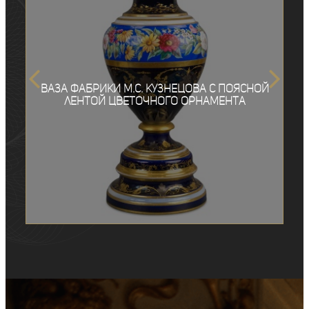
Ваза фабрики М.С. Кузнецова с поясной
лентой цветочного орнамента