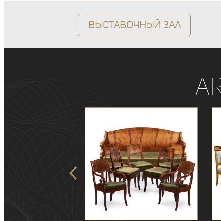
Выставочный зал
A