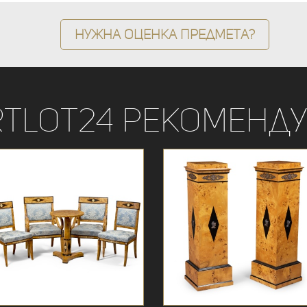
Нужна оценка предмета?
rtLot24 рекоменду