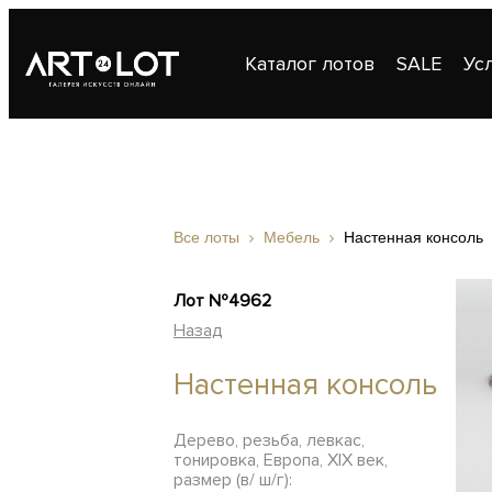
Каталог лотов
SALE
Ус
Публикации
Контакты
Все лоты
Мебель
Настенная консоль
Лот №4962
Назад
Настенная консоль
Дерево, резьба, левкас,
тонировка, Европа, ХIХ век,
размер (в/ ш/г):