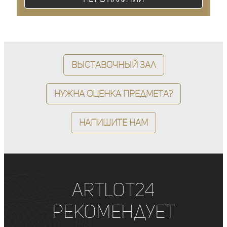
Выставочный зал
Нужна оценка предмета?
Напишите нам
ArtLot24
рекомендует