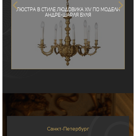
Люстра в стиле Людовика XIV по модели
Андре-Шарля Буля
Санкт-Петербург