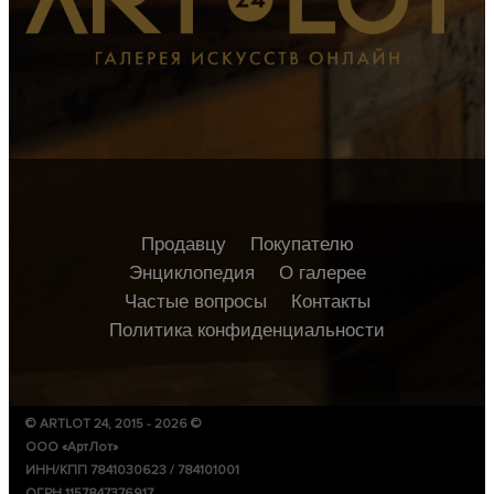
Продавцу
Покупателю
Энциклопедия
О галерее
Частые вопросы
Контакты
Политика конфиденциальности
© ARTLOT 24, 2015 - 2026 ©
ООО «АртЛот»
ИНН/КПП 7841030623 / 784101001
ОГРН 1157847376917