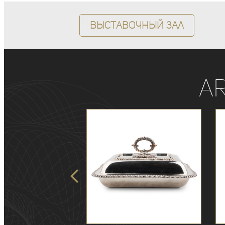
Выставочный зал
A