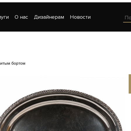
луги
О нас
Дизайнерам
Новости
витым бортом