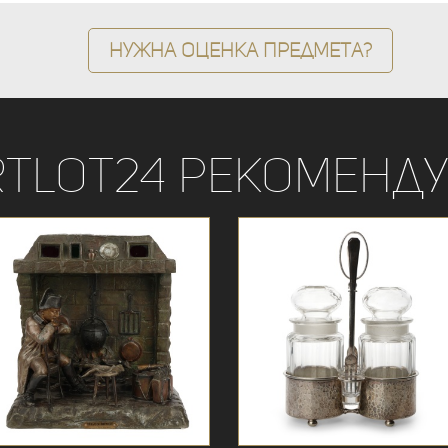
Нужна оценка предмета?
rtLot24 рекоменду