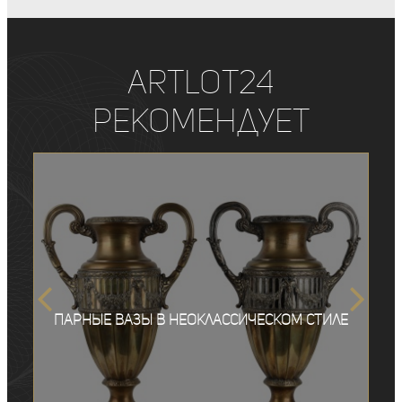
ArtLot24
рекомендует
Парные вазы в неоклассическом стиле