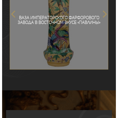
Ваза Императорского фарфорового
завода в восточном вкусе «Павлины»