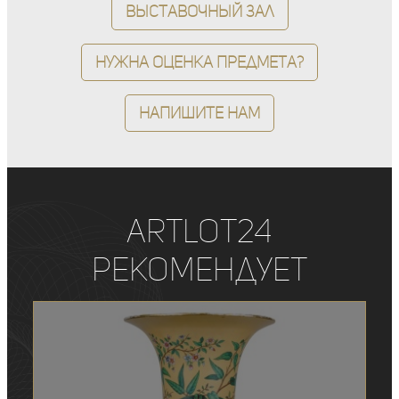
Выставочный зал
Нужна оценка предмета?
Напишите нам
ArtLot24
рекомендует