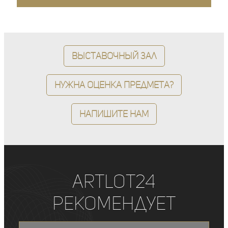
Выставочный зал
Нужна оценка предмета?
Напишите нам
ArtLot24
рекомендует