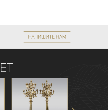
Напишите нам
ет