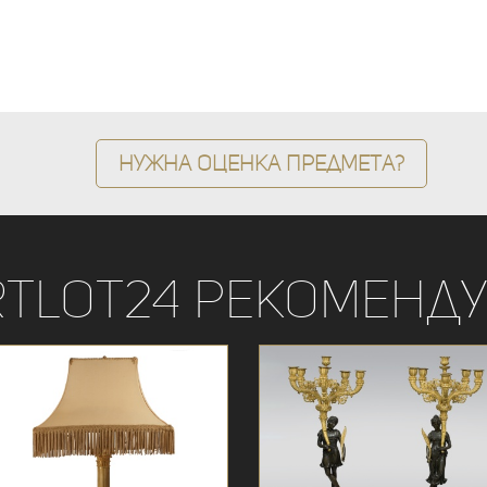
Нужна оценка предмета?
rtLot24 рекоменду