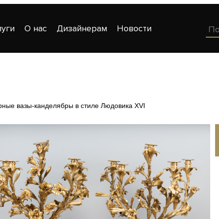
луги
О нас
Дизайнерам
Новости
рные вазы-канделябры в стиле Людовика XVI