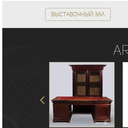
Выставочный зал
A