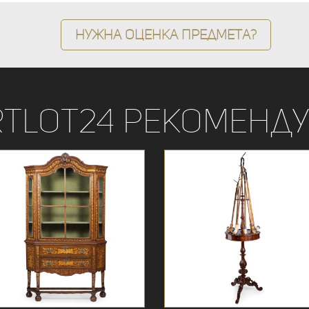
Нужна оценка предмета?
rtLot24 рекоменду