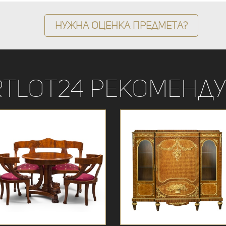
Нужна оценка предмета?
rtLot24 рекоменду