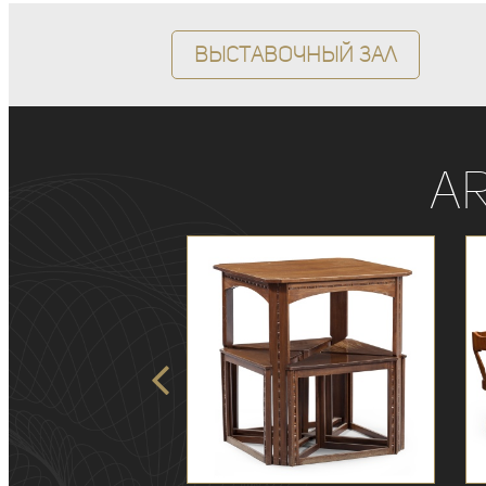
Выставочный зал
A