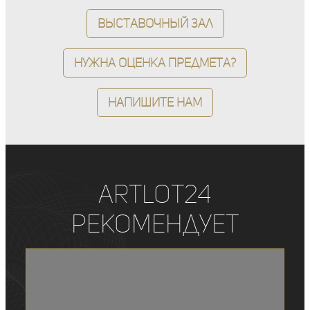
Выставочный зал
Нужна оценка предмета?
Напишите нам
ArtLot24
рекомендует