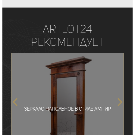
ArtLot24
рекомендует
Зеркало напольное в стиле ампир