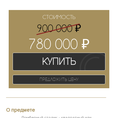
СТОИМОСТЬ
₽
900 000
₽
780 000
Купить
Предложить цену
О предмете
Ломберный столик - квадратный или