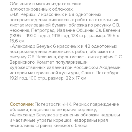
Обе книги в мягких издательских
иллюстрированных обложках.
«Н.К. Рерих»: 7 красочных и 68 однотонных
воспроизведения живописных работ на отдельных
листах мелованной бумаги, обложка по рисунку С.В.
Чехонина, Петроград, Издание Общины Св. Евгении
(1896 – 1920 годы), 1918 год, 128 стр., размер: 19,5 х
15,6 см.
«Александр Бенуа»: 6 красочных и 42 однотонных
воспроизведения живописных работ, обложка по
рисунку С.В. Чехонина, фронтиспис - литография Г. С
Верейского. Комитет популяризации
художественных изданий при Российской Академии
истории материальной культуры, Санкт-Петербург,
1921 год, 100 стр., размер: 22 х 17 см
Состояние:
Потертости; «Н.К. Рерих»: повреждение
обложки, надрывы по ее краям, корешку;
«Александр Бенуа»: загрязнения обложки, надрывы
и частичные утраты корешка, надорваны края
нескольких страниц книжного блока