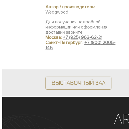
Автор / производитель:
Wedgwood
Для получения подробной
информации или оформления
доставки звоните:
Москва:
+7 (925) 963-62-21
Санкт-Петербург:
+7 (800) 2005-
145
Выставочный зал
A