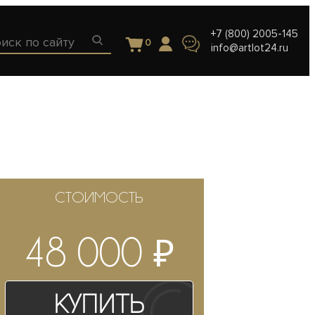
+7 (800) 2005-145
0
info@artlot24.ru
СТОИМОСТЬ
₽
48 000
Купить