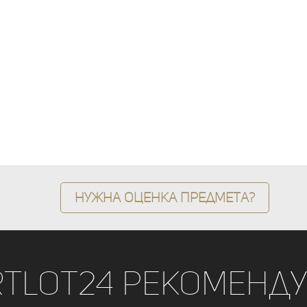
Нужна оценка предмета?
rtLot24 рекоменду