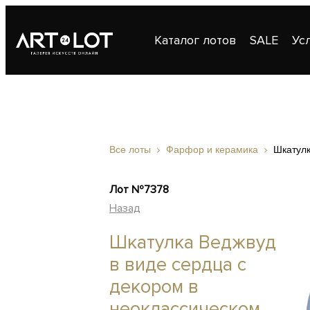
Каталог лотов
SALE
Ус
Публикации
Контакты
Все лоты
Фарфор и керамика
Шкатулк
Лот №7378
Назад
Шкатулка Веджвуд
в виде сердца с
декором в
неоклассическом