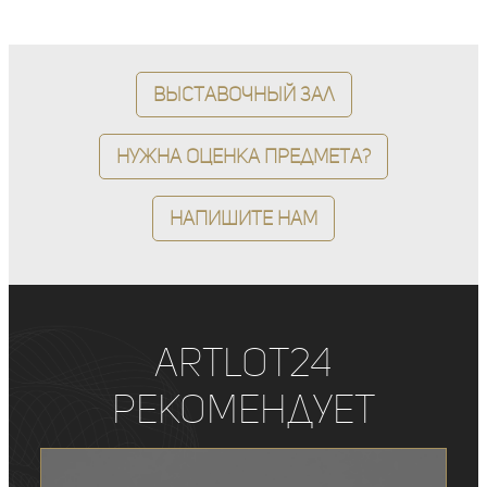
Выставочный зал
Нужна оценка предмета?
Напишите нам
ArtLot24
рекомендует