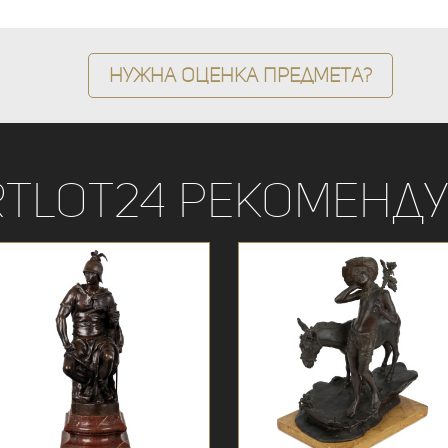
Нужна оценка предмета?
rtLot24 рекоменду