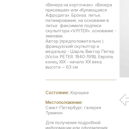
«Венера на корточках», «Венера
присевшая» или «Купающаяся
Афродита». Бронза, литье,
патинирование, на основании в
литье факсимиле подписи
скульптора «V.PITER», основание -
змеевик.
Автор (предположительно )
французский скульптор и
медальер - Шарль Виктор Питер
(Victor PETER, 1840-1918). Европа,
конец XIX - начало XX века,
высота – 63 см
Состояние:
Хорошее
Местоположение:
Санкт-Петербург, галерея
Трианон
Для получения подробной
информации или оформления