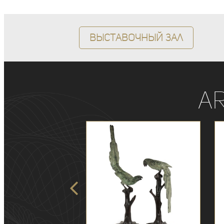
Выставочный зал
A