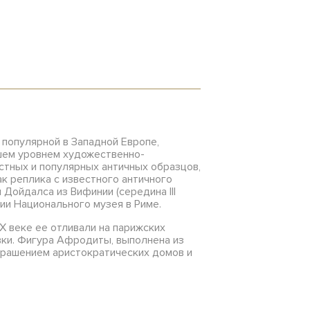
популярной в Западной Европе,
йшем уровнем художественно-
стных и популярных античных образцов,
ак реплика с известного античного
Дойдалса из Вифинии (середина III
ции Национального музея в Риме.
X веке ее отливали на парижских
вки. Фигура Афродиты, выполнена из
крашением аристократических домов и