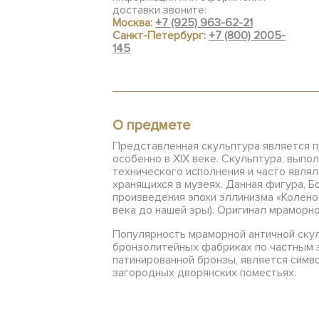
доставки звоните:
Москва:
+7 (925) 963-62-21
Санкт-Петербург:
+7 (800) 2005-
145
О предмете
Представленная скульптура является п
особенно в XIX веке. Скульптура, вып
технического исполнения и часто явля
хранящихся в музеях. Данная фигура, Б
произведения эпохи эллинизма «Колено
века до нашей эры). Оригинал мраморно
Популярность мраморной античной скул
бронзолитейных фабриках по частным з
патинированной бронзы, является симв
загородных дворянских поместьях.