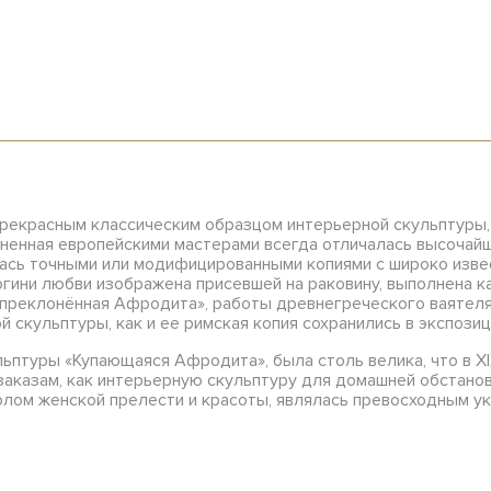
рекрасным классическим образцом интерьерной скульптуры, 
олненная европейскими мастерами всегда отличалась высоча
лась точными или модифицированными копиями с широко изве
огини любви изображена присевшей на раковину, выполнена к
преклонённая Афродита», работы древнегреческого ваятеля 
й скульптуры, как и ее римская копия сохранились в экспози
ьптуры «Купающаяся Афродита», была столь велика, что в XI
аказам, как интерьерную скульптуру для домашней обстано
олом женской прелести и красоты, являлась превосходным у