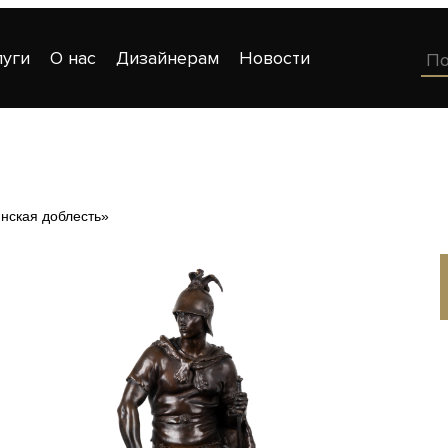
луги
О нас
Дизайнерам
Новости
нская доблесть»