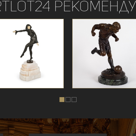
rtLot24 рекоменду