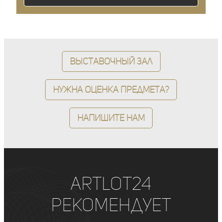
Выставочный зал
Нужна оценка предмета?
Напишите нам
ArtLot24
рекомендует