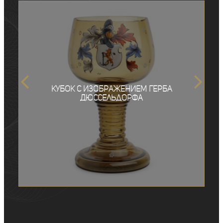
Кубок с изображением герба
Дюссельдорфа