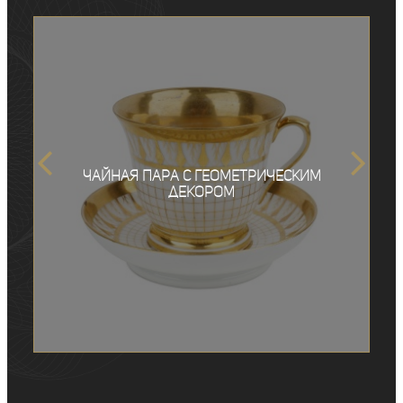
Чайная пара c геометрическим
декором