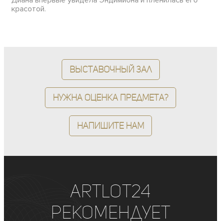
красотой.
Выставочный зал
Нужна оценка предмета?
Напишите нам
ArtLot24
рекомендует