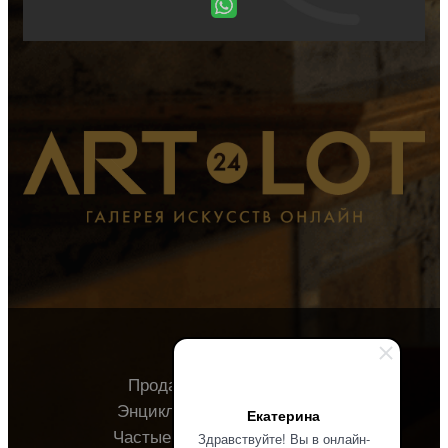
Продавцу
Покупателю
Энциклопедия
О галерее
Екатерина
Частые вопросы
Контакты
Здравствуйте! Вы в онлайн-