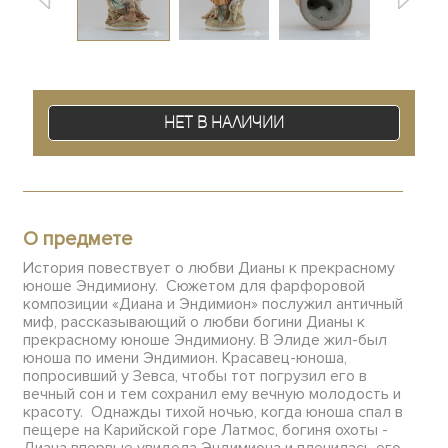
Нет в наличии
О предмете
История повествует о любви Дианы к прекрасному
юноше Эндимиону. Сюжетом для фарфоровой
композиции «Диана и Эндимион» послужил античный
миф, рассказывающий о любви богини Дианы к
прекрасному юноше Эндимиону. В Элиде жил-был
юноша по имени Эндимион. Красавец-юноша,
попросивший у Зевса, чтобы тот погрузил его в
вечный сон и тем сохранил ему вечную молодость и
красоту. Однажды тихой ночью, когда юноша спал в
пещере на Карийской горе Латмос, богиня охоты -
Диана впервые увидела Эндимиона и пленилась его