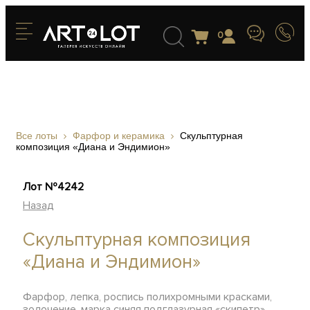
0
Все лоты
Фарфор и керамика
Скульптурная
композиция «Диана и Эндимион»
Лот №4242
Назад
Скульптурная композиция
«Диана и Эндимион»
Фарфор, лепка, роспись полихромными красками,
золочение, марка синяя подглазурная «скипетр»,