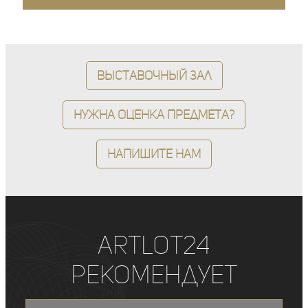
Выставочный зал
Нужна оценка предмета?
Напишите нам
ArtLot24
рекомендует