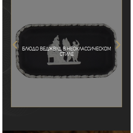
Блюдо Веджвуд в неоклассическом
стиле