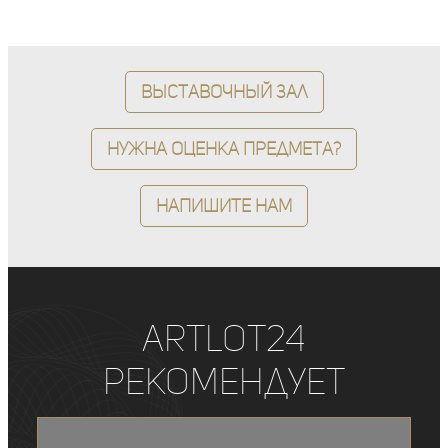
Выставочный зал
Нужна оценка предмета?
Напишите нам
ArtLot24
рекомендует