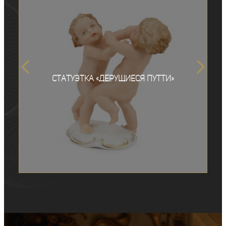
Статуэтка «Дерущиеся Путти»