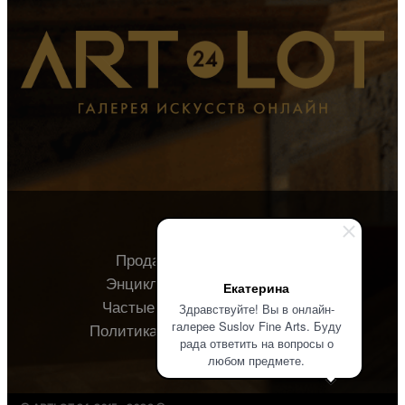
Продавцу
Покупателю
Энциклопедия
О галерее
Екатерина
Частые вопросы
Контакты
Здравствуйте! Вы в онлайн-
галерее Suslov Fine Arts. Буду
Политика конфиденциальности
рада ответить на вопросы о
любом предмете.