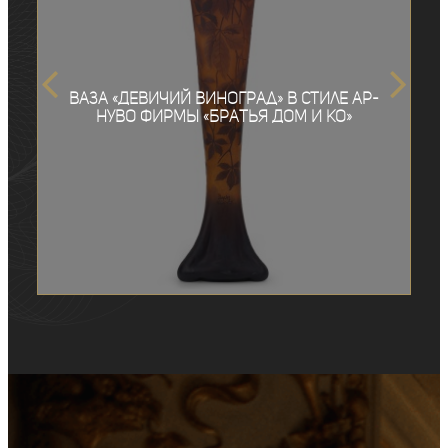
Ваза «Девичий виноград» в стиле ар-
нуво фирмы «Братья Дом и Ко»