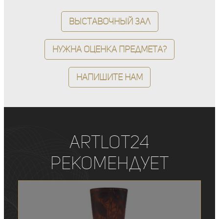
Выставочный зал
Нужна оценка предмета?
Напишите нам
ArtLot24
рекомендует