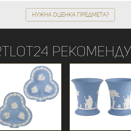
Нужна оценка предмета?
rtLot24 рекоменду