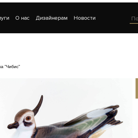
луги
О нас
Дизайнерам
Новости
ка "Чибис"