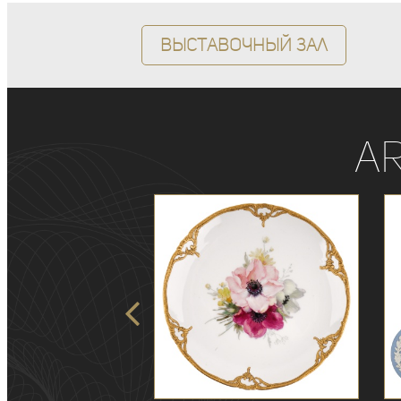
Выставочный зал
A